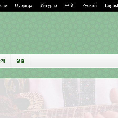
che
Uyƣurqə
Уйғурчә
中文
Руский
Englis
소개
성경